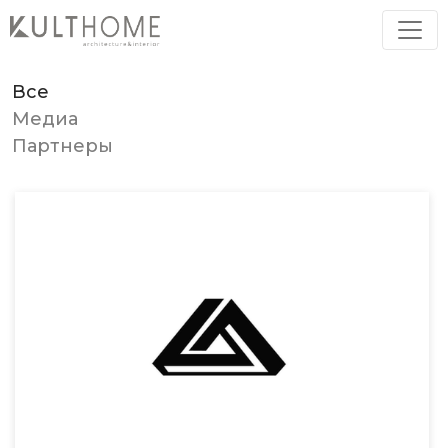
Н
А
Ш
И
П
А
Р
Т
Н
Е
Р
Ы
Все
Медиа
Партнеры